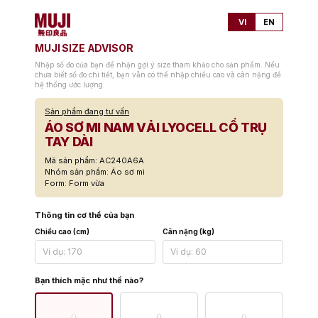
VI
EN
MUJI SIZE ADVISOR
Nhập số đo của bạn để nhận gợi ý size tham khảo cho sản phẩm. Nếu
chưa biết số đo chi tiết, bạn vẫn có thể nhập chiều cao và cân nặng để
hệ thống ước lượng.
Sản phẩm đang tư vấn
ÁO SƠ MI NAM VẢI LYOCELL CỔ TRỤ
TAY DÀI
Mã sản phẩm: AC240A6A
Nhóm sản phẩm: Áo sơ mi
Form: Form vừa
Thông tin cơ thể của bạn
Chiều cao (cm)
Cân nặng (kg)
Bạn thích mặc như thế nào?